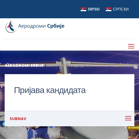
SRPSKI
СРПСКИ
AERODROMI SRBIJE
>
ПРИЈАВА КАНДИДАТА
Пријава кандидата
SUBNAV