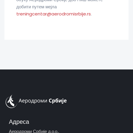
добити путем мејла
treningcentar@aerodromisrbije.rs
.
Адреса
Аеродроми Србије д.о.о.,