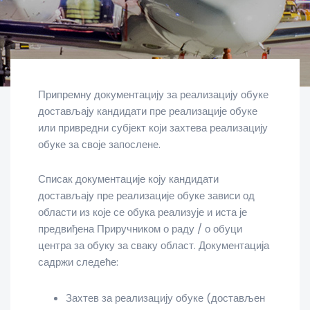
Припремну документацију за реализацију обуке
достављају кандидати пре реализације обуке
или привредни субјект који захтева реализацију
обуке за своје запослене.
Списак документације коју кандидати
достављају пре реализације обуке зависи од
области из које се обука реализује и иста је
предвиђена Приручником о раду / о обуци
центра за обуку за сваку област. Документација
садржи следеће:
Захтев за реализацију обуке (достављен