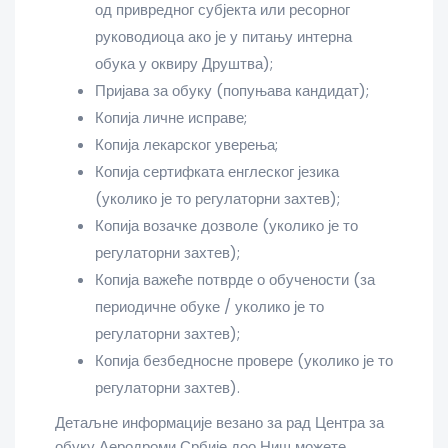
од привредног субјекта или ресорног
руководиоца ако је у питању интерна
обука у оквиру Друштва);
Пријава за обуку (попуњава кандидат);
Копија личне исправе;
Копија лекарског уверења;
Копија сертифката енглеског језика
(уколико је то регулаторни захтев);
Копија возачке дозволе (уколико је то
регулаторни захтев);
Копија важеће потврде о обучености (за
периодичне обуке / уколико је то
регулаторни захтев);
Копија безбедносне провере (уколико је то
регулаторни захтев).
Детаљне информације везано за рад Центра за
обуку Аеродроми Србије доо Ниш можете