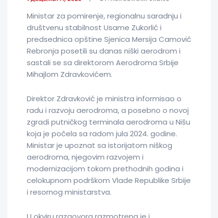
Ministar za pomirenje, regionalnu saradnju i
društvenu stabilnost Usame Zukorlić i
predsednica opštine Sjenica Mersija Camović
Rebronja posetili su danas niški aerodrom i
sastali se sa direktorom Aerodroma Srbije
Mihajlom Zdravkovićem.
Direktor Zdravković je ministra informisao o
radu i razvoju aerodroma, a posebno o novoj
zgradi putničkog terminala aerodroma u Nišu
koja je počela sa radom jula 2024. godine.
Ministar je upoznat sa istorijatom niškog
aerodroma, njegovim razvojem i
modernizacijom tokom prethodnih godina i
celokupnom podrškom Vlade Republike Srbije
i resornog ministarstva.
U okviru razgovora razmotrena je i