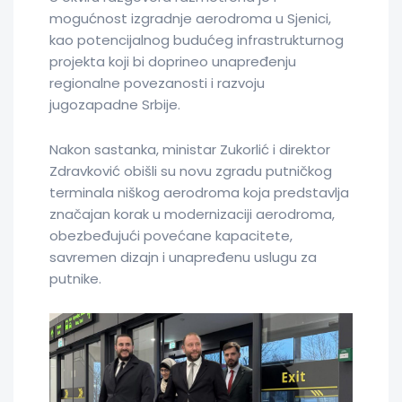
mogućnost izgradnje aerodroma u Sjenici,
kao potencijalnog budućeg infrastrukturnog
projekta koji bi doprineo unapređenju
regionalne povezanosti i razvoju
jugozapadne Srbije.
Nakon sastanka, ministar Zukorlić i direktor
Zdravković obišli su novu zgradu putničkog
terminala niškog aerodroma koja predstavlja
značajan korak u modernizaciji aerodroma,
obezbeđujući povećane kapacitete,
savremen dizajn i unapređenu uslugu za
putnike.