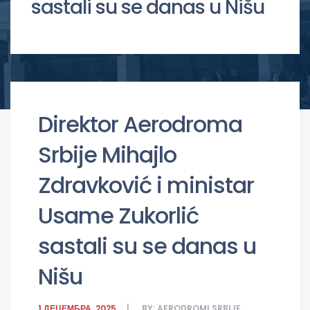
sastali su se danas u Nišu
Direktor Aerodroma
Srbije Mihajlo
Zdravković i ministar
Usame Zukorlić
sastali su se danas u
Nišu
1 ДЕЦЕМБРА, 2025
BY:
AERODROMI SRBIJE