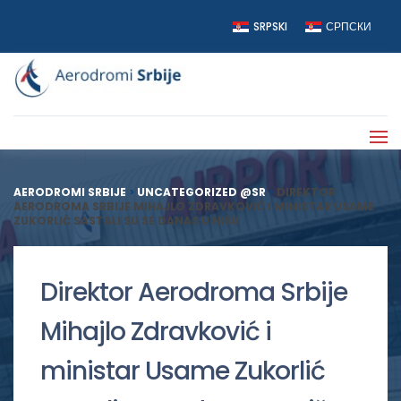
SRPSKI
СРПСКИ
AERODROMI SRBIJE
>
UNCATEGORIZED @SR
>
DIREKTOR
AERODROMA SRBIJE MIHAJLO ZDRAVKOVIĆ I MINISTAR USAME
ZUKORLIĆ SASTALI SU SE DANAS U NIŠU
Direktor Aerodroma Srbije
Mihajlo Zdravković i
ministar Usame Zukorlić