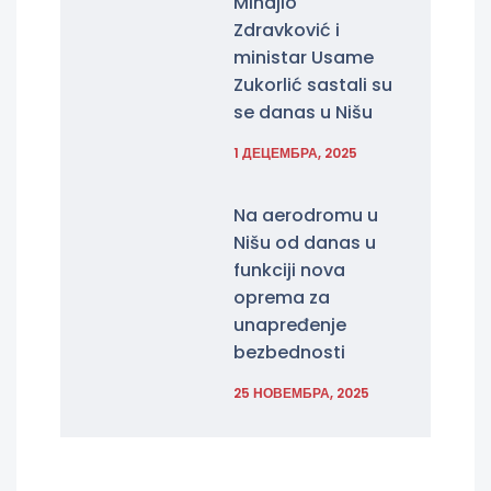
Mihajlo
Zdravković i
ministar Usame
Zukorlić sastali su
se danas u Nišu
1 ДЕЦЕМБРА, 2025
Na aerodromu u
Nišu od danas u
funkciji nova
oprema za
unapređenje
bezbednosti
25 НОВЕМБРА, 2025