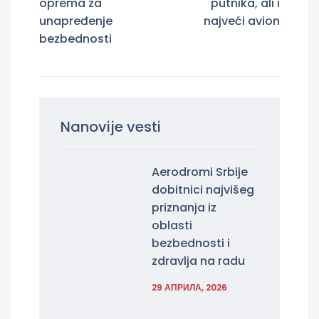
oprema za
putnika, ali i
unapređenje
najveći avion
bezbednosti
Nanovije vesti
Aerodromi Srbije
dobitnici najvišeg
priznanja iz
oblasti
bezbednosti i
zdravlja na radu
29 АПРИЛА, 2026