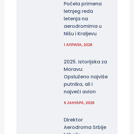
Počela primena
letnjeg reda
letenja na
aerodromima u
Nišu i Kraljevu
1 АПРИЛА, 2026
2025. istorijska za
Moravu:
Opsluženo najviše
putnika, ali i
najveći avion
9 ЈАНУАРА, 2026
Direktor
Aerodroma Srbije