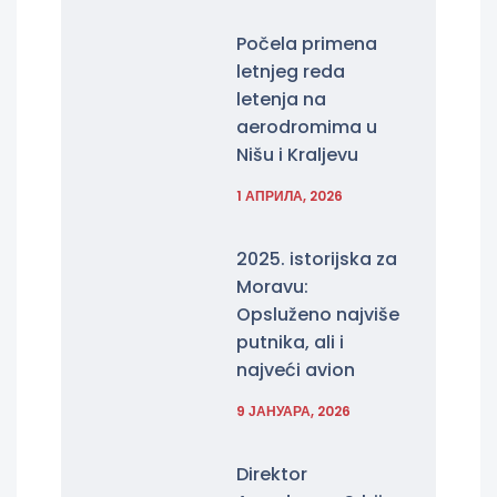
Počela primena
letnjeg reda
letenja na
aerodromima u
Nišu i Kraljevu
1 АПРИЛА, 2026
2025. istorijska za
Moravu:
Opsluženo najviše
putnika, ali i
najveći avion
9 ЈАНУАРА, 2026
Direktor