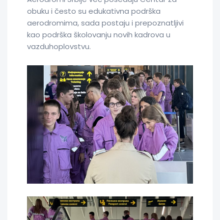
obuku i često su edukativna podrška
aerodromima, sada postaju i prepoznatljivi
kao podrška školovanju novih kadrova u
vazduhoplovstvu.