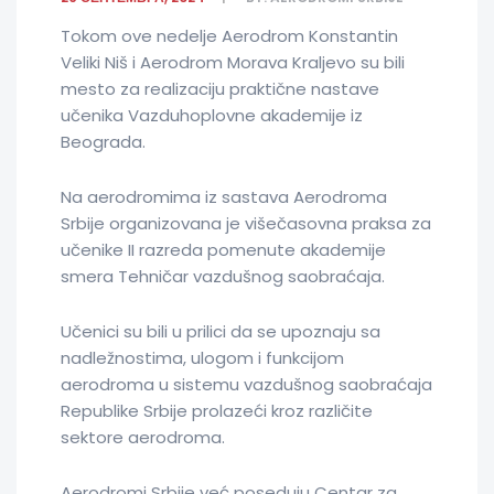
Tokom ove nedelje Aerodrom Konstantin
Veliki Niš i Aerodrom Morava Kraljevo su bili
mesto za realizaciju praktične nastave
učenika Vazduhoplovne akademije iz
Beograda.
Na aerodromima iz sastava Aerodroma
Srbije organizovana je višečasovna praksa za
učenike II razreda pomenute akademije
smera Tehničar vazdušnog saobraćaja.
Učenici su bili u prilici da se upoznaju sa
nadležnostima, ulogom i funkcijom
aerodroma u sistemu vazdušnog saobraćaja
Republike Srbije prolazeći kroz različite
sektore aerodroma.
Aerodromi Srbije već poseduju Centar za