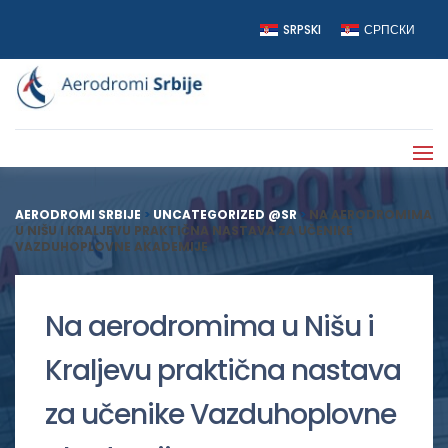
SRPSKI
СРПСКИ
AERODROMI SRBIJE
>
UNCATEGORIZED @SR
>
NA AERODROMIMA
U NIŠU I KRALJEVU PRAKTIČNA NASTAVA ZA UČENIKE
VAZDUHOPLOVNE AKADEMIJE
Na aerodromima u Nišu i
Kraljevu praktična nastava
za učenike Vazduhoplovne