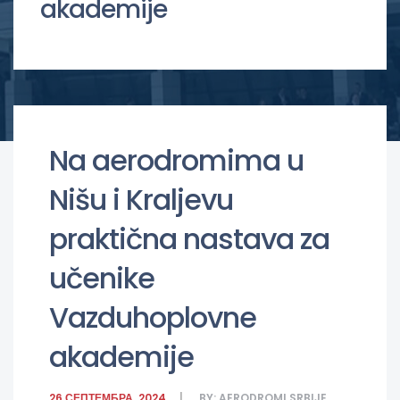
akademije
Na aerodromima u
Nišu i Kraljevu
praktična nastava za
učenike
Vazduhoplovne
akademije
26 СЕПТЕМБРА, 2024
BY:
AERODROMI SRBIJE