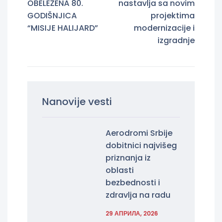
OBELEŽENA 80.
nastavlja sa novim
GODIŠNJICA
projektima
“MISIJE HALIJARD”
modernizacije i
izgradnje
Nanovije vesti
Aerodromi Srbije
dobitnici najvišeg
priznanja iz
oblasti
bezbednosti i
zdravlja na radu
29 АПРИЛА, 2026