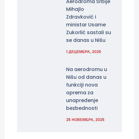
Aerodroma Srbije
Mihajlo
Zdravković i
ministar Usame
Zukorlić sastali su
se danas u Nišu
1 ДЕЦЕМБРА, 2025
Na aerodromu u
Nišu od danas u
funkciji nova
oprema za
unapređenje
bezbednosti
25 НОВЕМБРА, 2025