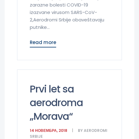
zarazne bolesti COVID-19
izazvane virusom SARS-CoV-
2,Aerodromi Srbije obaveštavaju
putnike...
Read more
Prvi let sa
aerodroma
„Morava“
14 НОВЕМБРА, 2018
BY
AERODROMI
SRBIJE