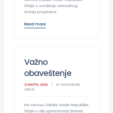
Srbije o uvođenju vanrednog
stanja propisane...
Read more
Važno
obaveštenje
12 МАРТА, 2020
BY
AERODROMI
SRBIJE
Na osnovu Odluke Vlade Republike
Srbije u cilju sprečavanja širenja