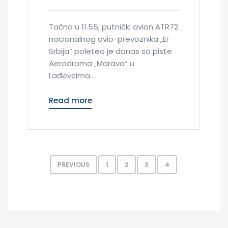
Tačno u 11.55, putnički avion ATR72
nacionalnog avio-prevoznika „Er
Srbija“ poleteo je danas sa piste
Aerodroma „Morava“ u
Lađevcima...
Read more
PREVIOUS
1
2
3
4