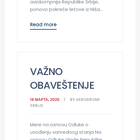
aviokompnija Republike Srbije,
ponovo pokreće letove iz Niša...
Read more
VAŽNO
OBAVEŠTENJE
16 МАРТА, 2020
BY
AERODROMI
SRBIJE
Mere na osnovu Odluke o
uvođenju vanrednog stanja Na
osnovu Odluke Vlade Republike