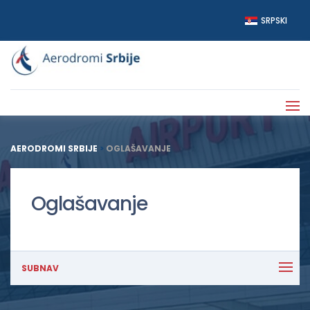
SRPSKI
AERODROMI SRBIJE
>
OGLAŠAVANJE
Oglašavanje
SUBNAV