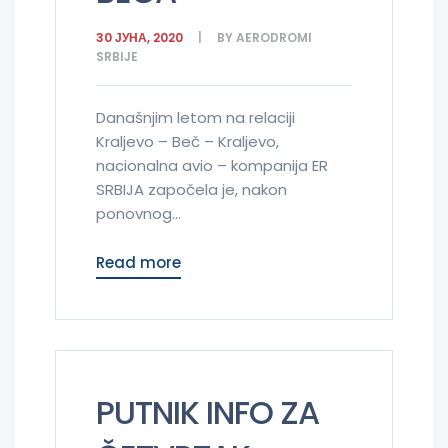
30 ЈУНА, 2020
BY
AERODROMI
SRBIJE
Današnjim letom na relaciji
Kraljevo – Beč – Kraljevo,
nacionalna avio – kompanija ER
SRBIJA započela je, nakon
ponovnog...
Read more
PUTNIK INFO ZA