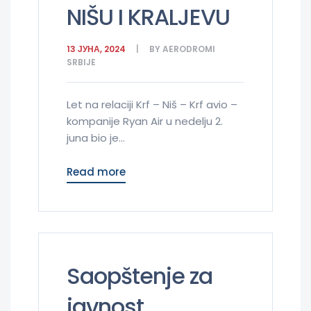
NIŠU I KRALJEVU
13 ЈУНА, 2024
BY
AERODROMI
SRBIJE
Let na relaciji Krf – Niš – Krf avio –
kompanije Ryan Air u nedelju 2.
juna bio je...
Read more
Saopštenje za
javnost