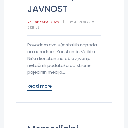
JAVNOST
25 ЈАНУАРА, 2023
BY
AERODROMI
SRBIJE
Povodom sve učestalijih napada
na aerodrom Konstantin Veliki u
Nišu i konstantno objavlјivanje
netačnih podataka od strane
pojedinih medija,...
Read more