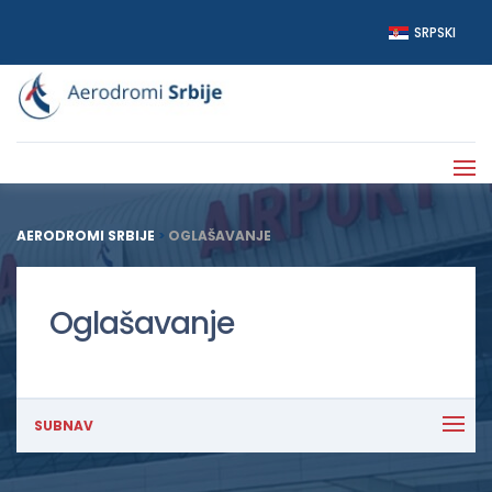
SRPSKI
AERODROMI SRBIJE
>
OGLAŠAVANJE
Oglašavanje
SUBNAV