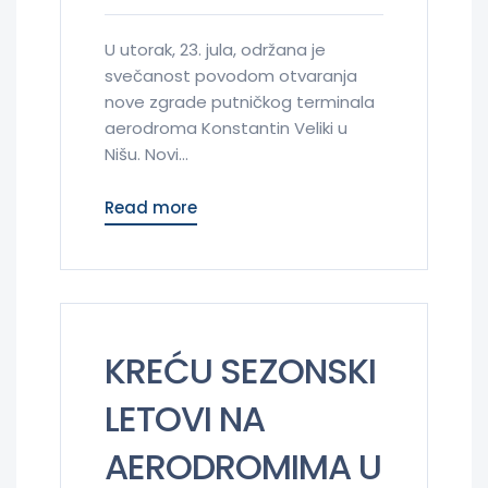
U utorak, 23. jula, održana je
svečanost povodom otvaranja
nove zgrade putničkog terminala
aerodroma Konstantin Veliki u
Nišu. Novi...
Read more
KREĆU SEZONSKI
LETOVI NA
AERODROMIMA U