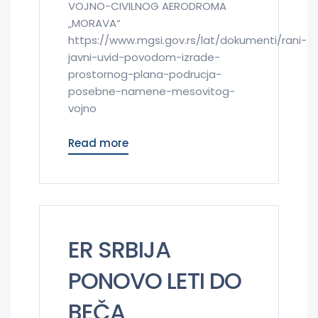
VOJNO-CIVILNOG AERODROMA
„MORAVA“
https://www.mgsi.gov.rs/lat/dokumenti/rani-
javni-uvid-povodom-izrade-
prostornog-plana-podrucja-
posebne-namene-mesovitog-
vojno
Read more
ER SRBIJA
PONOVO LETI DO
BEČA